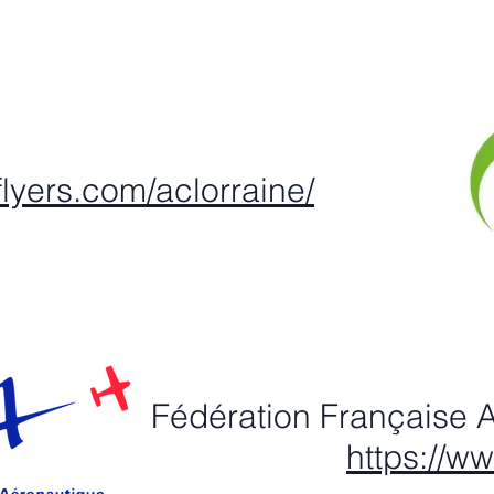
flyers.com/aclorraine/
Fédération Française
A
https://ww